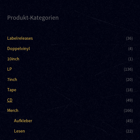
Produkt-Kategorien
Labelreleases
(36)
Doppelvinyl
(4)
10inch
(1)
LP
(136)
7inch
(20)
Tape
(18)
CD
(49)
Merch
(166)
Aufkleber
(45)
Lesen
(22)