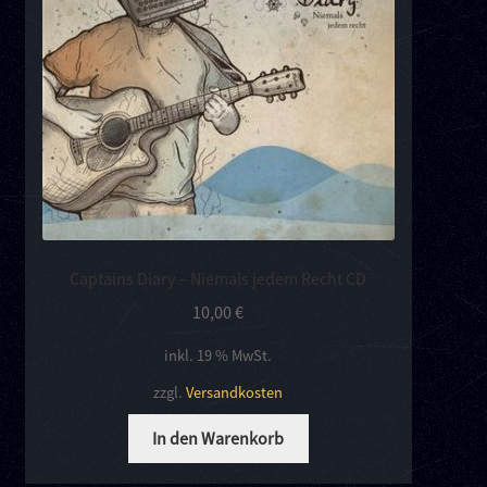
Captains Diary – Niemals jedem Recht CD
10,00
€
inkl. 19 % MwSt.
zzgl.
Versandkosten
In den Warenkorb