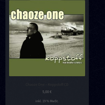
Chaoze One – Koppstoff CD
5,00
€
inkl. 19 % MwSt.