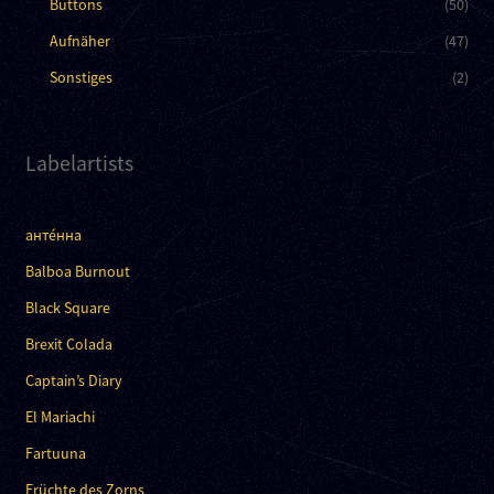
Buttons
(50)
Aufnäher
(47)
Sonstiges
(2)
Labelartists
анте́нна
Balboa Burnout
Black Square
Brexit Colada
Captain’s Diary
El Mariachi
Fartuuna
Früchte des Zorns