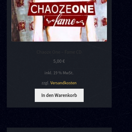
Chaoze One – Fame CD
5,00
€
inkl. 19 % MwSt.
zzgl.
Versandkosten
In den Warenkorb