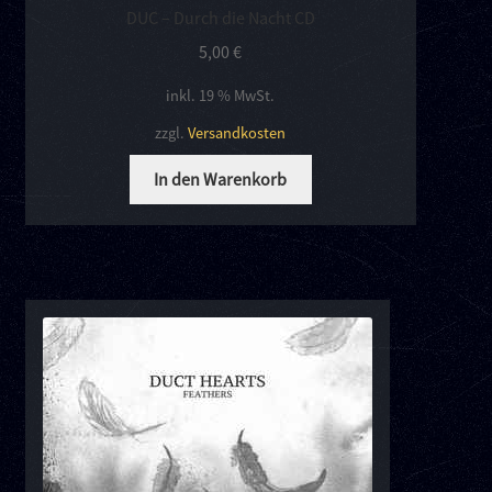
DUC – Durch die Nacht CD
5,00
€
inkl. 19 % MwSt.
zzgl.
Versandkosten
In den Warenkorb