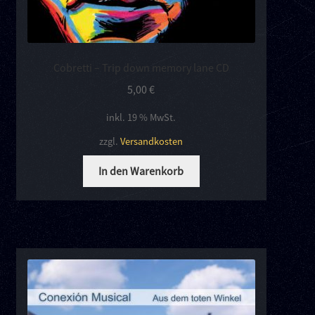
Cobretti – Trip down memory lane CD
5,00
€
inkl. 19 % MwSt.
zzgl.
Versandkosten
In den Warenkorb