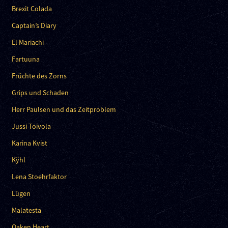
Brexit Colada
Captain’s Diary
El Mariachi
Fartuuna
Früchte des Zorns
Grips und Schaden
Herr Paulsen und das Zeitproblem
Jussi Toivola
Karina Kvist
Kÿhl
Lena Stoehrfaktor
Lügen
Malatesta
Oaken Heart