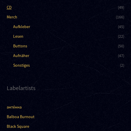
CD
(49)
Merch
(166)
Aufkleber
(45)
Lesen
(22)
Buttons
(50)
Aufnäher
(47)
Sonstiges
(2)
Labelartists
анте́нна
Balboa Burnout
Black Square