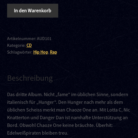
Chaoze
In den Warenkorb
One
–
Fame
CD
Artikelnummer:
AUD101
Kategorie:
CD
Menge
Schlagwörter:
Hip Hop
,
Rap
Beschreibung
Das dritte Album. Nicht „fame“ im üblichen Sinne, sondern
italienisch für „Hunger“. Den Hunger nach mehr als dem
üblichen Scheiss merkt man Chaoze One an. Mit Lotta C, Nic
Knatterton und Danger Dan ist namhafte Unterstützung an
Bord. Obwohl Chaoze One keine bräuchte. Überhit:
Edelweißpiraten bleiben treu.