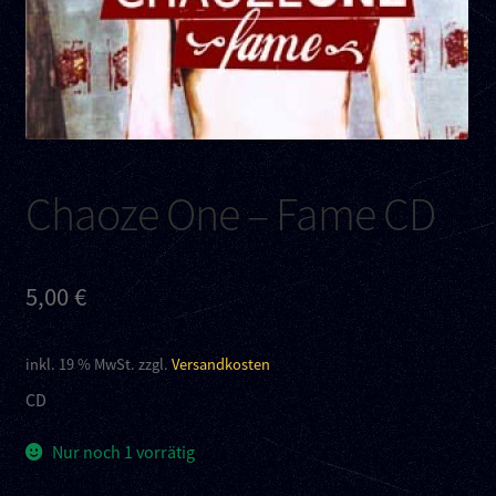
Kontakt
Links
Chaoze One – Fame CD
5,00
€
inkl. 19 % MwSt.
zzgl.
Versandkosten
CD
Nur noch 1 vorrätig