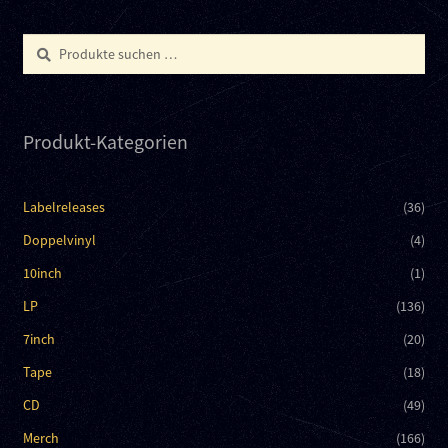
Kontakt
Suchen
Suchen
Links
nach:
Produkt-Kategorien
Labelreleases
(36)
Doppelvinyl
(4)
10inch
(1)
LP
(136)
7inch
(20)
Tape
(18)
CD
(49)
Merch
(166)