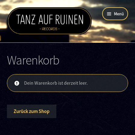
Zur
Zum
Menü
Navigation
Inhalt
springen
springen
Über uns
Warenkorb
Labelartists
Unterm
Shop
öffnen
Dein Warenkorb ist derzeit leer.
Buttons
Termine
Zurück zum Shop
FAQ