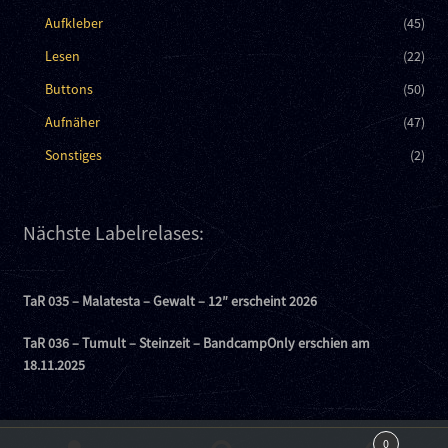
Aufkleber
(45)
Lesen
(22)
Buttons
(50)
Aufnäher
(47)
Sonstiges
(2)
Nächste Labelrelases:
TaR 035 – Malatesta – Gewalt – 12″ erscheint 2026
TaR 036 – Tumult – Steinzeit – BandcampOnly erschien am
18.11.2025
0