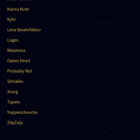
Karina Kvist
Kÿhl
Lena Stoehrfaktor
Lügen
Malatesta
Oaken Heart
Probably Not
Schlakks
Snarg
Tapete
Yuppiescheuche
ZilpZalp