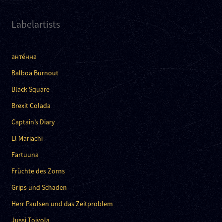
Labelartists
анте́нна
Balboa Burnout
Black Square
Brexit Colada
Captain’s Diary
El Mariachi
Fartuuna
Früchte des Zorns
Grips und Schaden
Herr Paulsen und das Zeitproblem
Jussi Toivola