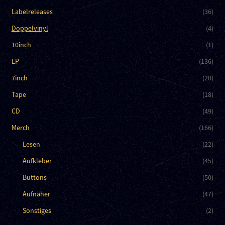
Labelreleases
(36)
Doppelvinyl
(4)
10inch
(1)
LP
(136)
7inch
(20)
Tape
(18)
CD
(49)
Merch
(166)
Lesen
(22)
Aufkleber
(45)
Buttons
(50)
Aufnäher
(47)
Sonstiges
(2)