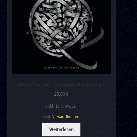
Kontakt
Links
Dhafer Youssef – Sounds Of Mirrors DoLP
25,00
€
inkl. 19 % MwSt.
zzgl.
Versandkosten
Weiterlesen