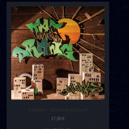
Schlakks – Tat und Drang DoLP
17,50
€