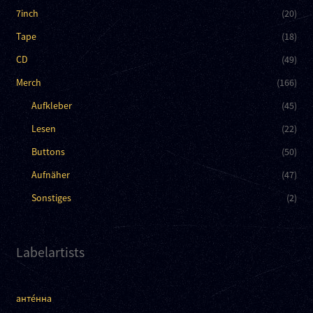
7inch
(20)
Tape
(18)
CD
(49)
Merch
(166)
Aufkleber
(45)
Lesen
(22)
Buttons
(50)
Aufnäher
(47)
Sonstiges
(2)
Labelartists
анте́нна