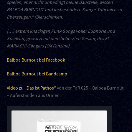
spielen, eher nicht unbedingt meine Baustelle, wissen
BALBOA BURNOUT und insbesondere Sänger Tobi mich zu
überzeugen.“ (Bierschinken)
[…] extrem knackigen Punk-Songs voller Euphorie und
Spielwut, gewürzt mit dem beherzten Gesang des EL
MARIACHI-Sängers (OX Fanzine)
Balboa Burnout bei Facebook
Balboa Burnout bei Bandcamp
Video zu „Das ist Pathos“
von der TaR 025 – Balboa Burnout
– Auferstanden aus Urinen