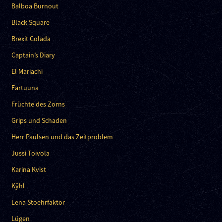
Balboa Burnout
Black Square
Brexit Colada
Captain’s Diary
El Mariachi
Fartuuna
Früchte des Zorns
Grips und Schaden
Herr Paulsen und das Zeitproblem
Jussi Toivola
Karina Kvist
Kÿhl
Lena Stoehrfaktor
Lügen