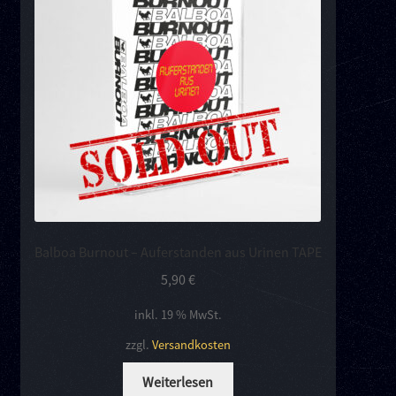
Balboa Burnout – Auferstanden aus Urinen TAPE
5,90
€
inkl. 19 % MwSt.
zzgl.
Versandkosten
Weiterlesen