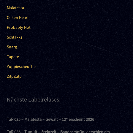
Malatesta
Oaken Heart
Probably Not
Schlakks
Snarg
Tapete
Yuppiescheuche
ZilpZalp
Nächste Labelrelases:
TaR 035 – Malatesta – Gewalt – 12″ erscheint 2026
TaR 036 – Tumult – Steinzeit – BandcampOnly erschien am