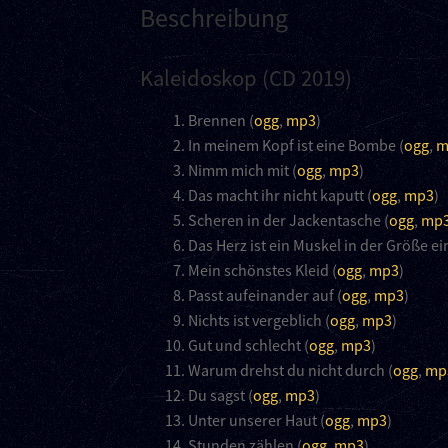
Beschreibung
Kaleidoskop (CD 2019)
Brennen (
ogg
,
mp3
)
In meinem Kopf ist eine Bombe (
ogg
,
m
Nimm mich mit (
ogg
,
mp3
)
Das macht ihr nicht kaputt (
ogg
,
mp3
)
Scheren in der Jackentasche (
ogg
,
mp
Das Herz ist ein Muskel in der Größe ei
Mein schönstes Kleid (
ogg
,
mp3
)
Passt aufeinander auf (
ogg
,
mp3
)
Nichts ist vergeblich (
ogg
,
mp3
)
Gut und schlecht (
ogg
,
mp3
)
Warum drehst du nicht durch (
ogg
,
mp
Du sagst (
ogg
,
mp3
)
Unter unserer Haut (
ogg
,
mp3
)
Stunden zählen (
ogg
,
mp3
)