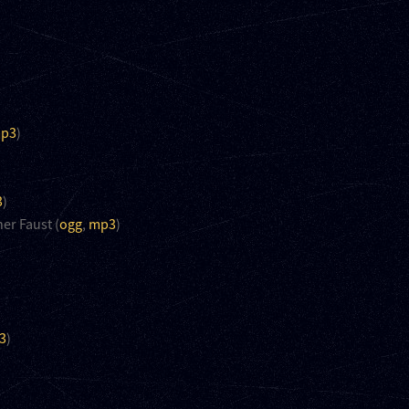
p3
)
3
)
ner Faust (
ogg
,
mp3
)
3
)