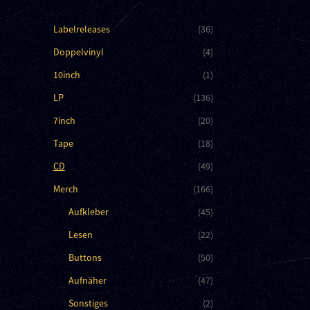
Labelreleases
(36)
Doppelvinyl
(4)
10inch
(1)
LP
(136)
7inch
(20)
Tape
(18)
CD
(49)
Merch
(166)
Aufkleber
(45)
Lesen
(22)
Buttons
(50)
Aufnäher
(47)
Sonstiges
(2)