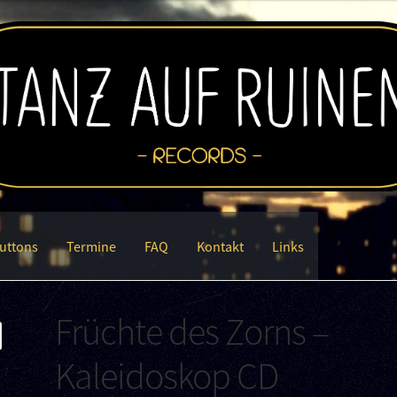
uttons
Termine
FAQ
Kontakt
Links
Früchte des Zorns –
Kaleidoskop CD