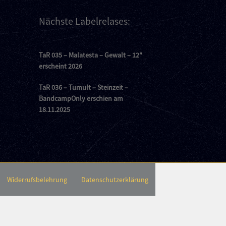
Nächste Labelrelases:
TaR 035 – Malatesta – Gewalt – 12″
erscheint 2026
TaR 036 – Tumult – Steinzeit –
BandcampOnly erschien am
18.11.2025
Widerrufsbelehrung
Datenschutzerklärung