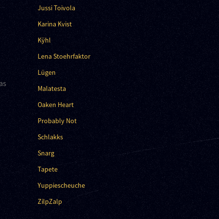
Jussi Toivola
Karina Kvist
Kÿhl
Lena Stoehrfaktor
Lügen
as
Malatesta
Oaken Heart
Probably Not
Schlakks
Snarg
Tapete
Yuppiescheuche
ZilpZalp