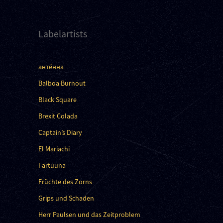
Labelartists
анте́нна
Balboa Burnout
Black Square
Brexit Colada
Captain’s Diary
El Mariachi
Fartuuna
Früchte des Zorns
Grips und Schaden
Herr Paulsen und das Zeitproblem