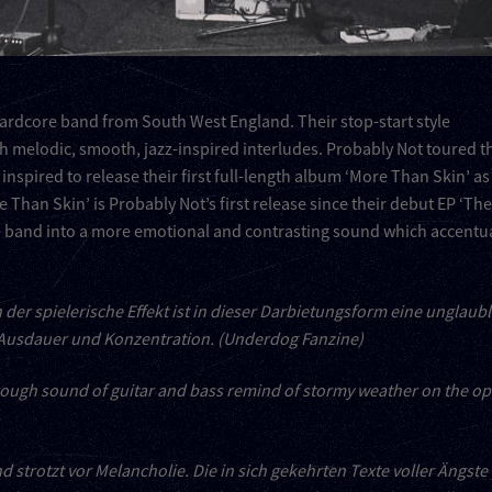
ardcore band from South West England. Their stop-start style
h melodic, smooth, jazz-inspired interludes. Probably Not toured t
nspired to release their first full-length album ‘More Than Skin’ as
e Than Skin’ is Probably Not’s first release since their debut EP ‘Th
e band into a more emotional and contrasting sound which accentu
er spielerische Effekt ist in dieser Darbietungsform eine unglaubl
 Ausdauer und Konzentration.
(Underdog Fanzine)
 rough sound of guitar and bass remind of stormy weather on the o
nd strotzt vor Melancholie. Die in sich gekehrten Texte voller Ängste