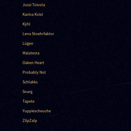
Jussi Toivola
Karina Kvist
Kÿhl
Lena Stoehrfaktor
Lügen
Malatesta
Oaken Heart
Probably Not
Schlakks
Snarg
Tapete
Yuppiescheuche
ZilpZalp