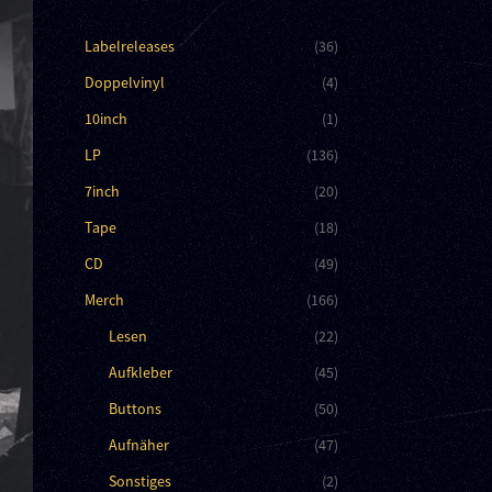
Labelreleases
(36)
Doppelvinyl
(4)
10inch
(1)
LP
(136)
7inch
(20)
Tape
(18)
CD
(49)
Merch
(166)
Lesen
(22)
Aufkleber
(45)
Buttons
(50)
Aufnäher
(47)
Sonstiges
(2)