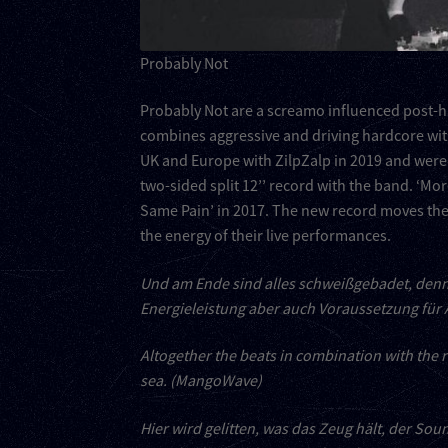
Probably Not
Probably Not are a screamo influenced post-h
combines aggressive and driving hardcore wit
UK and Europe with ZilpZalp in 2019 and were i
two-sided split 12’’ record with the band. ‘Mor
Same Pain’ in 2017. The new record moves th
the energy of their live performances.
Und am Ende sind alles schweißgebadet, denn d
Energieleistung aber auch Voraussetzung für
Altogether the beats in combination with the
sea. (MangoWave)
Hier wird gelitten, was das Zeug hält, der Sou