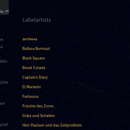
Labelartists
анте́нна
he
 a
Balboa Burnout
e
Black Square
ates
Brexit Colada
Captain’s Diary
iche
El Mariachi
Fartuuna
pen
Früchte des Zorns
Grips und Schaden
 und
Herr Paulsen und das Zeitproblem