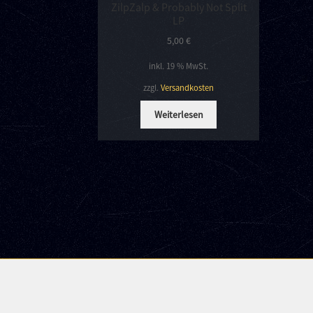
ZilpZalp & Probably Not Split
LP
5,00
€
inkl. 19 % MwSt.
zzgl.
Versandkosten
Weiterlesen