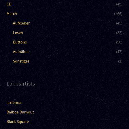
CD
(49)
Merch
(166)
Aufkleber
(45)
Lesen
(22)
Buttons
(50)
Aufnäher
(47)
Sonstiges
(2)
Labelartists
анте́нна
Balboa Burnout
Black Square