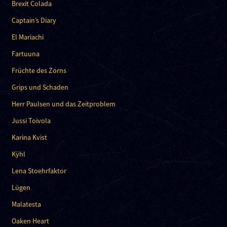
Brexit Colada
Captain’s Diary
El Mariachi
Fartuuna
Früchte des Zorns
Grips und Schaden
Herr Paulsen und das Zeitproblem
Jussi Toivola
Karina Kvist
Kÿhl
Lena Stoehrfaktor
Lügen
Malatesta
Oaken Heart