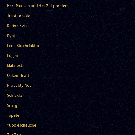
Herr Paulsen und das Zeitproblem
Jussi Toivola
Karina Kvist
Kÿhl
Lena Stoehrfaktor
Lügen
Malatesta
Oaken Heart
Probably Not
Schlakks
Snarg
Tapete
Yuppiescheuche
ZilpZalp