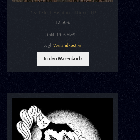
Dead Flesh Fashion – Thorns LP
12,50
€
inkl. 19 % MwSt.
zzgl.
Versandkosten
In den Warenkorb