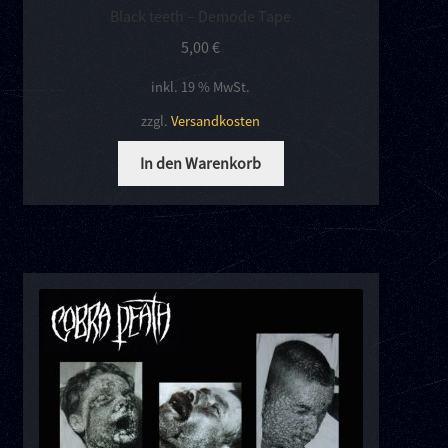
Black teeth – Demode Tape
5,00
€
inkl. 19 % MwSt.
zzgl.
Versandkosten
In den Warenkorb