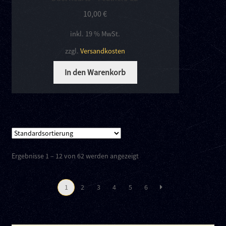
10,00
€
inkl. 19 % MwSt.
zzgl.
Versandkosten
In den Warenkorb
Ergebnisse 1 – 12 von 62 werden angezeigt
1
2
3
4
5
6