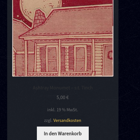
Ashtray Monumet – s.t. 7inch
5,00
€
inkl. 19 % MwSt.
zzgl.
Versandkosten
In den Warenkorb