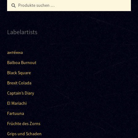
Suchen
Suchen
nach:
Labelartists
анте́нна
Balboa Burnout
Black Square
Brexit Colada
Captain’s Diary
El Mariachi
Fartuuna
Früchte des Zorns
Grips und Schaden