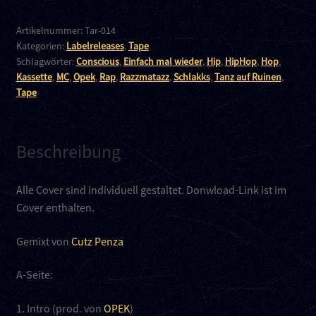
mal
wieder
Artikelnummer:
Tar-014
Kategorien:
Labelreleases
,
Tape
TAPE
Schlagwörter:
Conscious
,
Einfach mal wieder
,
Hip
,
HipHop
,
Hop
,
Menge
Kassette
,
MC
,
Opek
,
Rap
,
Razzmatazz
,
Schlakks
,
Tanz auf Ruinen
,
Tape
Beschreibung
Alle Cover sind individuell gestaltet. Donwload-Link ist im
Cover enthalten.
Gemixt von
Cutz Penza
A-Seite:
1. Intro (prod. von
OPEK
)