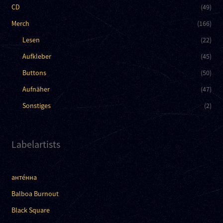
CD
(49)
Merch
(166)
Lesen
(22)
Aufkleber
(45)
Buttons
(50)
Aufnäher
(47)
Sonstiges
(2)
Labelartists
анте́нна
Balboa Burnout
Black Square