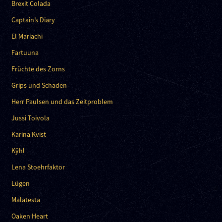
Brexit Colada
Captain’s Diary
El Mariachi
Fartuuna
Früchte des Zorns
Grips und Schaden
Herr Paulsen und das Zeitproblem
Jussi Toivola
Karina Kvist
Kÿhl
Lena Stoehrfaktor
Lügen
Malatesta
Oaken Heart