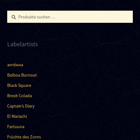
Suchen
Suchen
nach:
Labelartists
анте́нна
Balboa Burnout
Black Square
Brexit Colada
Captain’s Diary
El Mariachi
Fartuuna
Früchte des Zorns