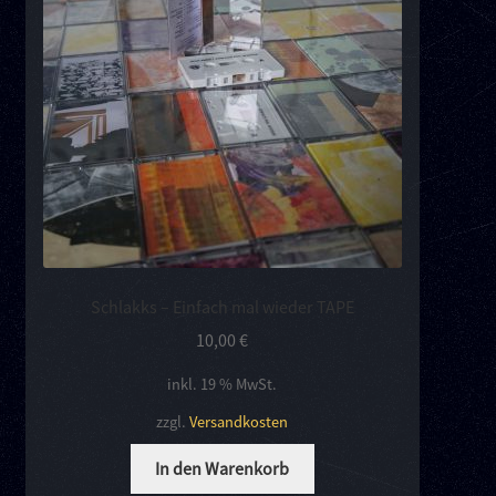
Kontakt
Links
Schlakks – Einfach mal wieder TAPE
10,00
€
inkl. 19 % MwSt.
zzgl.
Versandkosten
In den Warenkorb