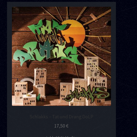
Schlakks – Tat und Drang DoLP
17,50
€