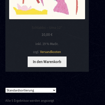
Schlakks – Uma 12″
10,00
€
inkl. 19 % MwSt.
zzgl.
Versandkosten
In den Warenkorb
Alle 5 Ergebnisse werden angezeigt