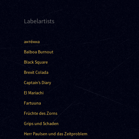
Labelartists
анте́нна
Balboa Burnout
Black Square
Brexit Colada
Captain’s Diary
El Mariachi
Fartuuna
Früchte des Zorns
Grips und Schaden
Herr Paulsen und das Zeitproblem