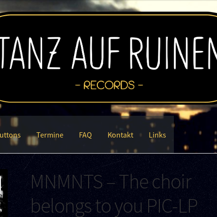
uttons
Termine
FAQ
Kontakt
Links
MNMNTS – The choir
belongs to you PIC-LP