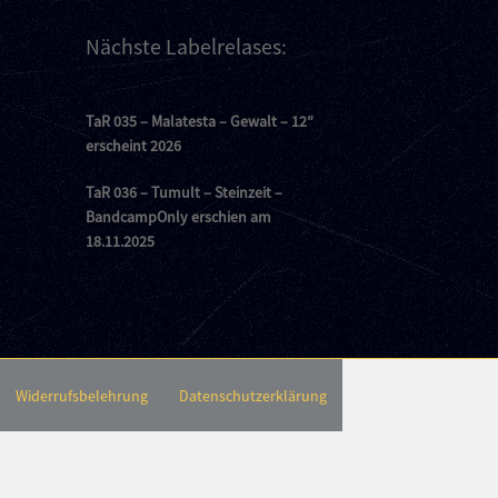
Nächste Labelrelases:
TaR 035 – Malatesta – Gewalt – 12″
erscheint 2026
TaR 036 – Tumult – Steinzeit –
BandcampOnly erschien am
18.11.2025
Widerrufsbelehrung
Datenschutzerklärung