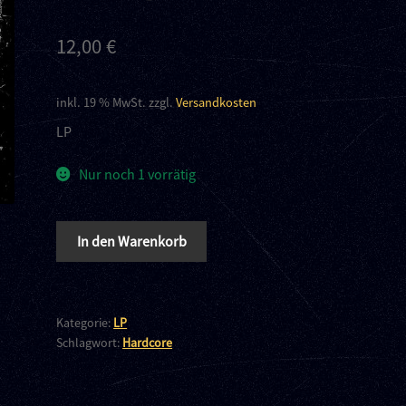
12,00
€
inkl. 19 % MwSt.
zzgl.
Versandkosten
LP
Nur noch 1 vorrätig
MNMNTS
In den Warenkorb
-
The
choir
belongs
Kategorie:
LP
Schlagwort:
Hardcore
to
you
PIC-