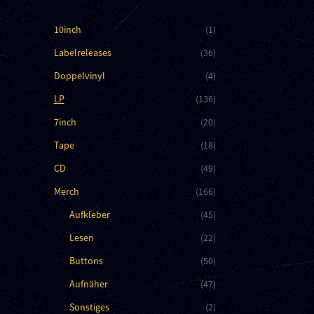
10inch
(1)
Labelreleases
(36)
Doppelvinyl
(4)
LP
(136)
7inch
(20)
Tape
(18)
CD
(49)
Merch
(166)
Aufkleber
(45)
Lesen
(22)
Buttons
(50)
Aufnäher
(47)
Sonstiges
(2)