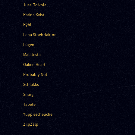
Jussi Toivola
Karina Kvist
Kÿhl
Lena Stoehrfaktor
Lügen
Malatesta
Oaken Heart
Probably Not
Schlakks
Snarg
Tapete
Yuppiescheuche
ZilpZalp