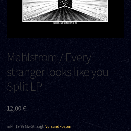
Kontakt
Links
Mahlstrom / Every
stranger looks like you –
Split LP
12,00
€
inkl. 19 % MwSt.
zzgl.
Versandkosten