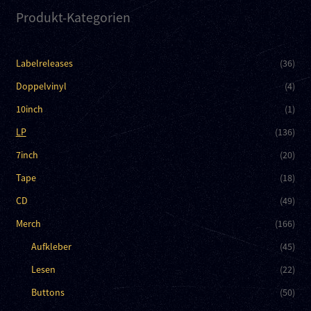
Produkt-Kategorien
Labelreleases
(36)
Doppelvinyl
(4)
10inch
(1)
LP
(136)
7inch
(20)
Tape
(18)
CD
(49)
Merch
(166)
Aufkleber
(45)
Lesen
(22)
Buttons
(50)