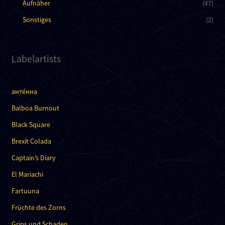
Aufnäher
(47)
Sonstiges
(2)
Labelartists
анте́нна
Balboa Burnout
Black Square
Brexit Colada
Captain’s Diary
El Mariachi
Fartuuna
Früchte des Zorns
Grips und Schaden