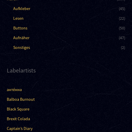
Aufkleber
(45)
Lesen
(22)
Buttons
(50)
Aufnäher
(47)
Sonstiges
(2)
Labelartists
анте́нна
Balboa Burnout
Black Square
Brexit Colada
Captain’s Diary