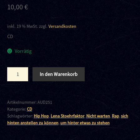
10,00
€
inkl. 19 % MwSt.
zzgl.
Versandkosten
CD
Vorrätig
Lena
In den Warenkorb
Stoehrfaktor
-
Nicht
warten,
Artikelnummer:
AUD251
Kategorie:
CD
sich
Schlagwörter:
Hip Hop
,
Lena Stoehrfaktor
,
Nicht warten
,
Rap
,
sich
hinten
hinten anstellen zu können
,
um hinter etwas zu stehen
anstellen
zu