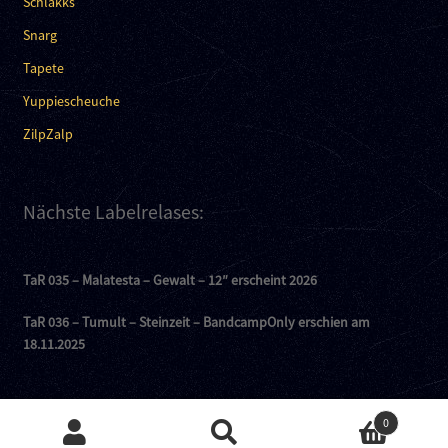
Schlakks
Snarg
Tapete
Yuppiescheuche
ZilpZalp
Nächste Labelrelases:
TaR 035 – Malatesta – Gewalt – 12″ erscheint 2026
TaR 036 – Tumult – Steinzeit – BandcampOnly erschien am
18.11.2025
0