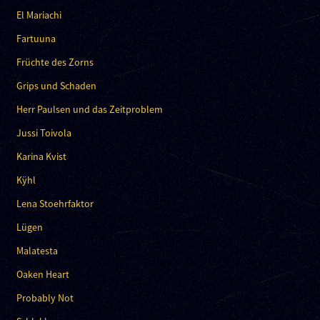
El Mariachi
Fartuuna
Früchte des Zorns
Grips und Schaden
Herr Paulsen und das Zeitproblem
Jussi Toivola
Karina Kvist
Kÿhl
Lena Stoehrfaktor
Lügen
Malatesta
Oaken Heart
Probably Not