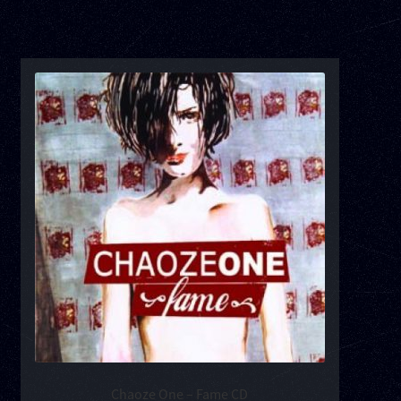
Chaoze One – Fame CD