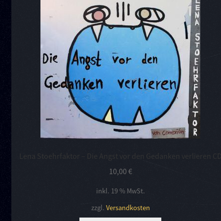
Lena Stoehrfaktor – Die Angst vor den Gedanken verlieren C
10,00
€
inkl. 19 % MwSt.
zzgl.
Versandkosten