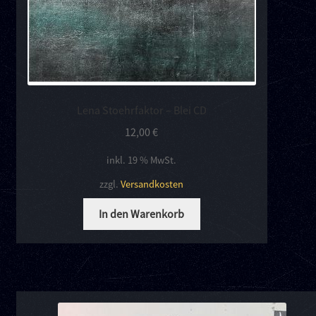
Lena Stoehrfaktor – Blei CD
12,00
€
inkl. 19 % MwSt.
zzgl.
Versandkosten
In den Warenkorb