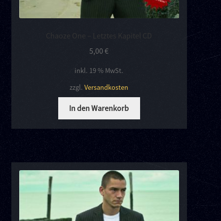
Chaoze One – Letztes Kapitel CD
5,00
€
inkl. 19 % MwSt.
zzgl.
Versandkosten
In den Warenkorb