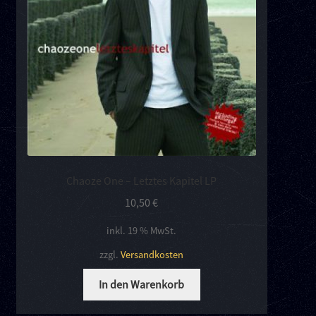
Chaoze One – Letztes Kapitel LP
10,50
€
inkl. 19 % MwSt.
zzgl.
Versandkosten
In den Warenkorb