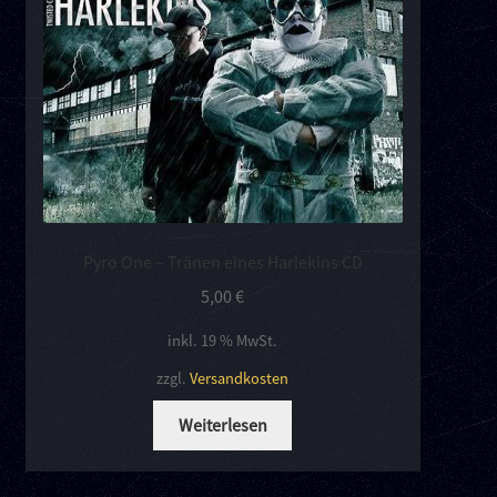
Pyro One – Tränen eines Harlekins CD
5,00
€
inkl. 19 % MwSt.
zzgl.
Versandkosten
Weiterlesen