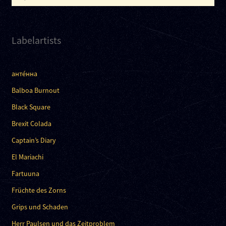
nach:
Labelartists
анте́нна
Balboa Burnout
Black Square
Brexit Colada
Captain’s Diary
El Mariachi
Fartuuna
Früchte des Zorns
Grips und Schaden
Herr Paulsen und das Zeitproblem