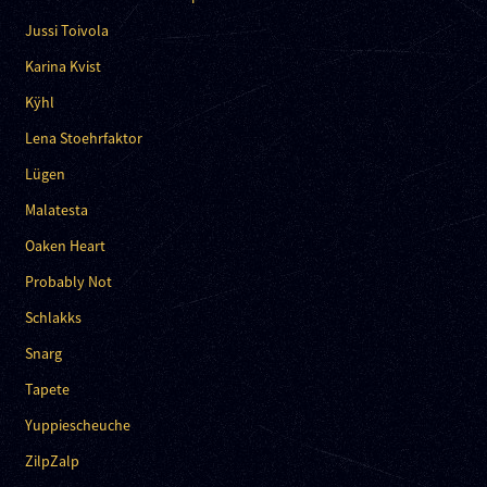
Jussi Toivola
Karina Kvist
Kÿhl
Lena Stoehrfaktor
Lügen
Malatesta
Oaken Heart
Probably Not
Schlakks
Snarg
Tapete
Yuppiescheuche
ZilpZalp