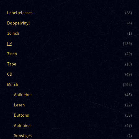
Labelreleases
(36)
Doppelvinyl
(4)
10inch
(1)
LP
(136)
7inch
(20)
Tape
(18)
CD
(49)
Merch
(166)
Aufkleber
(45)
Lesen
(22)
Buttons
(50)
Aufnäher
(47)
Sonstiges
(2)