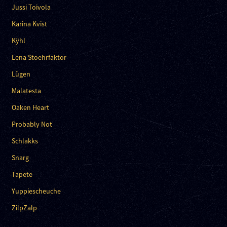
Jussi Toivola
Karina Kvist
Kÿhl
Lena Stoehrfaktor
Lügen
Malatesta
Oaken Heart
Probably Not
Schlakks
Snarg
Tapete
Yuppiescheuche
ZilpZalp