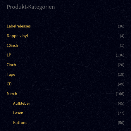
Produkt-Kategorien
Labelreleases
(36)
Doppelvinyl
(4)
10inch
(1)
LP
(136)
7inch
(20)
Tape
(18)
CD
(49)
Merch
(166)
Aufkleber
(45)
Lesen
(22)
Buttons
(50)