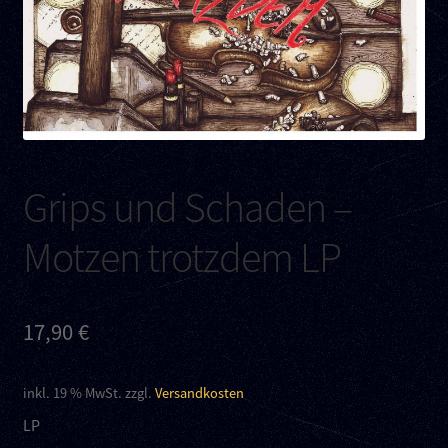
Kontakt
Links
Grips und Schaden –
Motzen trotzdem LP
17,90
€
inkl. 19 % MwSt.
zzgl.
Versandkosten
LP