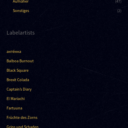
Aufnäher
(47)
Sonstiges
(2)
Labelartists
анте́нна
Balboa Burnout
Black Square
Brexit Colada
Captain’s Diary
El Mariachi
Fartuuna
Früchte des Zorns
Grips und Schaden