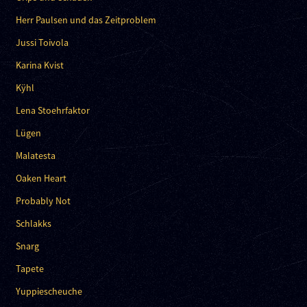
Herr Paulsen und das Zeitproblem
Jussi Toivola
Karina Kvist
Kÿhl
Lena Stoehrfaktor
Lügen
Malatesta
Oaken Heart
Probably Not
Schlakks
Snarg
Tapete
Yuppiescheuche