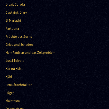
Brexit Colada
Captain’s Diary
El Mariachi
Fartuuna
Früchte des Zorns
Grips und Schaden
Herr Paulsen und das Zeitproblem
Jussi Toivola
Karina Kvist
Kÿhl
Lena Stoehrfaktor
Lügen
Malatesta
Oaken Heart