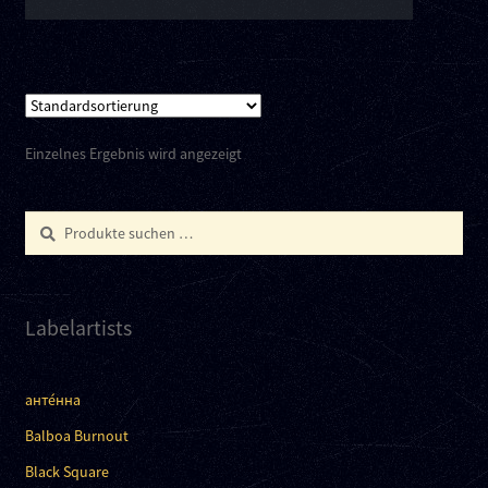
Einzelnes Ergebnis wird angezeigt
Suchen
Suchen
nach:
Labelartists
анте́нна
Balboa Burnout
Black Square