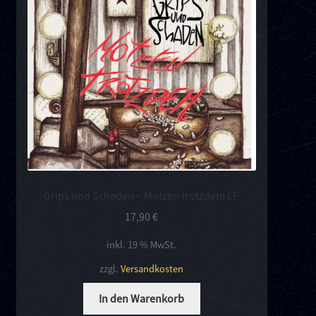
Kontakt
Links
Grips und Schaden – Motzen trotzdem LP
17,90
€
inkl. 19 % MwSt.
zzgl.
Versandkosten
In den Warenkorb