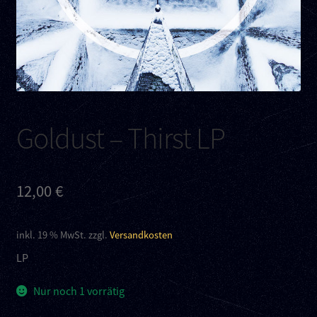
Kontakt
Links
Goldust – Thirst LP
12,00
€
inkl. 19 % MwSt.
zzgl.
Versandkosten
LP
Nur noch 1 vorrätig