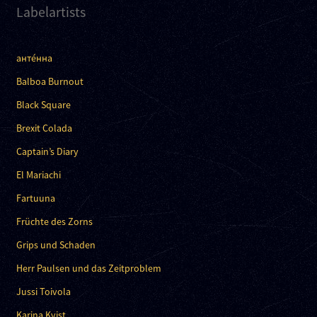
Labelartists
анте́нна
Balboa Burnout
Black Square
Brexit Colada
Captain’s Diary
El Mariachi
Fartuuna
Früchte des Zorns
Grips und Schaden
Herr Paulsen und das Zeitproblem
Jussi Toivola
Karina Kvist