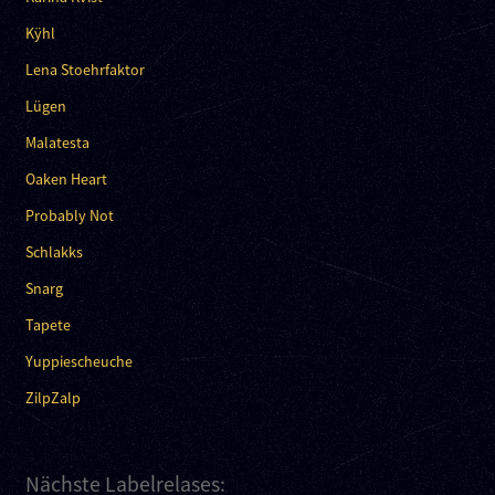
Kÿhl
Lena Stoehrfaktor
Lügen
Malatesta
Oaken Heart
Probably Not
Schlakks
Snarg
Tapete
Yuppiescheuche
ZilpZalp
Nächste Labelrelases: