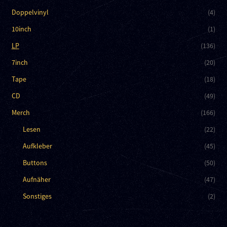
Doppelvinyl
(4)
10inch
(1)
LP
(136)
7inch
(20)
Tape
(18)
CD
(49)
Merch
(166)
Lesen
(22)
Aufkleber
(45)
Buttons
(50)
Aufnäher
(47)
Sonstiges
(2)