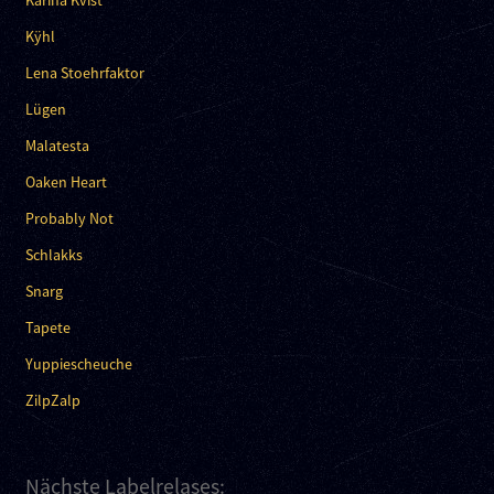
Karina Kvist
Kÿhl
Lena Stoehrfaktor
Lügen
Malatesta
Oaken Heart
Probably Not
Schlakks
Snarg
Tapete
Yuppiescheuche
ZilpZalp
Nächste Labelrelases: