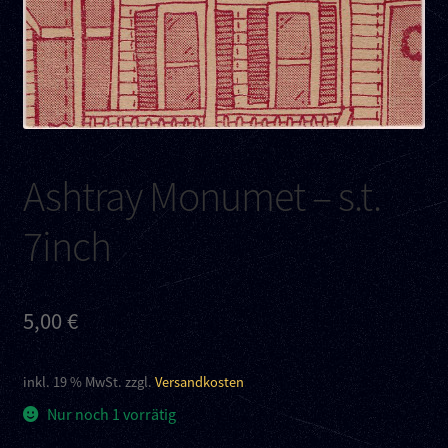
Kontakt
Links
Ashtray Monumet – s.t.
7inch
5,00
€
inkl. 19 % MwSt.
zzgl.
Versandkosten
Nur noch 1 vorrätig