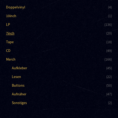
Doppelvinyl
(4)
10inch
(1)
LP
(136)
7inch
(20)
Tape
(18)
CD
(49)
Merch
(166)
Aufkleber
(45)
Lesen
(22)
Buttons
(50)
Aufnäher
(47)
Sonstiges
(2)