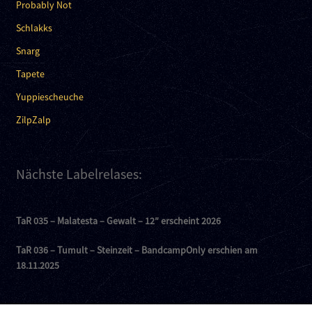
Probably Not
Schlakks
Snarg
Tapete
Yuppiescheuche
ZilpZalp
Nächste Labelrelases:
TaR 035 – Malatesta – Gewalt – 12″ erscheint 2026
TaR 036 – Tumult – Steinzeit – BandcampOnly erschien am
18.11.2025