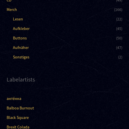
CD
(49)
Merch
(166)
Lesen
(22)
Aufkleber
(45)
Buttons
(50)
Aufnäher
(47)
Sonstiges
(2)
Labelartists
анте́нна
Balboa Burnout
Black Square
Brexit Colada