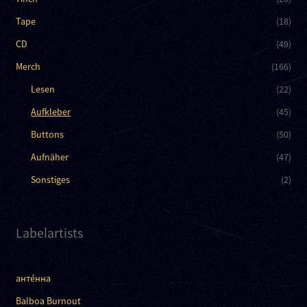
Tape
(18)
CD
(49)
Merch
(166)
Lesen
(22)
Aufkleber
(45)
Buttons
(50)
Aufnäher
(47)
Sonstiges
(2)
Labelartists
анте́нна
Balboa Burnout