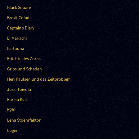
Black Square
Brexit Colada
Captain’s Diary
El Mariachi
Fartuuna
Früchte des Zorns
Grips und Schaden
Herr Paulsen und das Zeitproblem
Jussi Toivola
Karina Kvist
Kÿhl
Lena Stoehrfaktor
Lügen