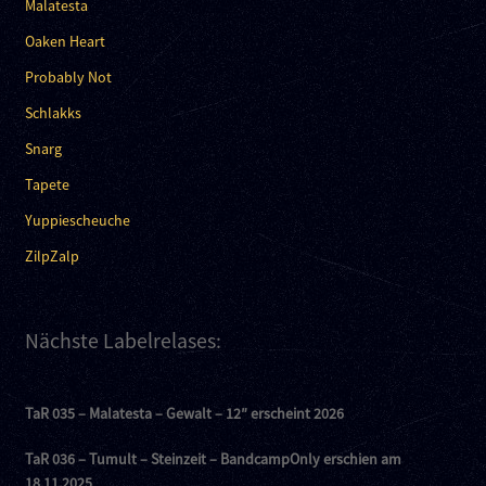
Malatesta
Oaken Heart
Probably Not
Schlakks
Snarg
Tapete
Yuppiescheuche
ZilpZalp
Nächste Labelrelases:
TaR 035 – Malatesta – Gewalt – 12″ erscheint 2026
TaR 036 – Tumult – Steinzeit – BandcampOnly erschien am
18.11.2025