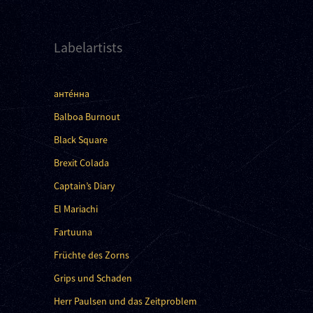
Labelartists
анте́нна
Balboa Burnout
Black Square
Brexit Colada
Captain’s Diary
El Mariachi
Fartuuna
Früchte des Zorns
Grips und Schaden
Herr Paulsen und das Zeitproblem