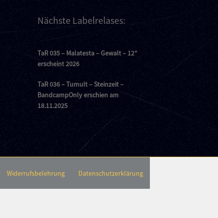
Nächste Labelrelases:
TaR 035 – Malatesta – Gewalt – 12″
erscheint 2026
TaR 036 – Tumult – Steinzeit –
BandcampOnly erschien am
18.11.2025
Widerrufsbelehrung
Datenschutzerklärung