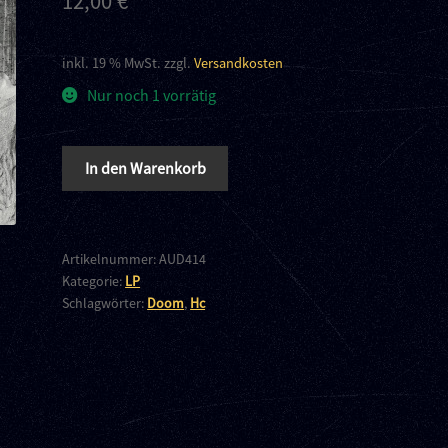
12,00
€
inkl. 19 % MwSt.
zzgl.
Versandkosten
Nur noch 1 vorrätig
Weiche
In den Warenkorb
-
s.t.
LP
Menge
Artikelnummer:
AUD414
Kategorie:
LP
Schlagwörter:
Doom
,
Hc