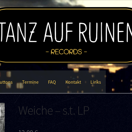
uttons
Termine
FAQ
Kontakt
Links
Weiche – s.t. LP