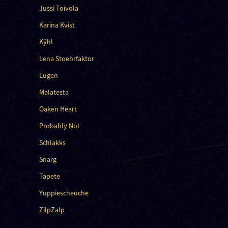
Jussi Toivola
Karina Kvist
Kÿhl
Lena Stoehrfaktor
Lügen
Malatesta
Oaken Heart
Probably Not
Schlakks
Snarg
Tapete
Yuppiescheuche
ZilpZalp