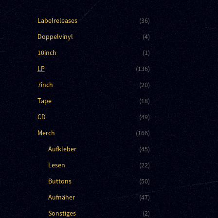
Labelreleases
(36)
Doppelvinyl
(4)
10inch
(1)
LP
(136)
7inch
(20)
Tape
(18)
CD
(49)
Merch
(166)
Aufkleber
(45)
Lesen
(22)
Buttons
(50)
Aufnäher
(47)
Sonstiges
(2)