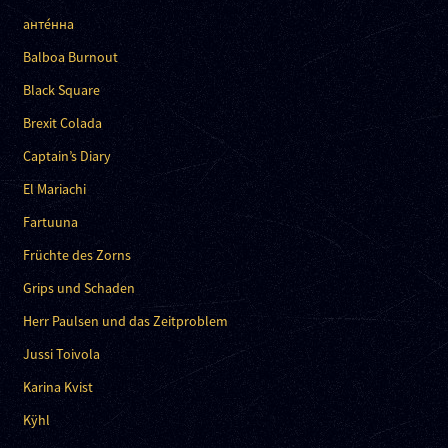
анте́нна
Balboa Burnout
Black Square
Brexit Colada
Captain’s Diary
El Mariachi
Fartuuna
Früchte des Zorns
Grips und Schaden
Herr Paulsen und das Zeitproblem
Jussi Toivola
Karina Kvist
Kÿhl