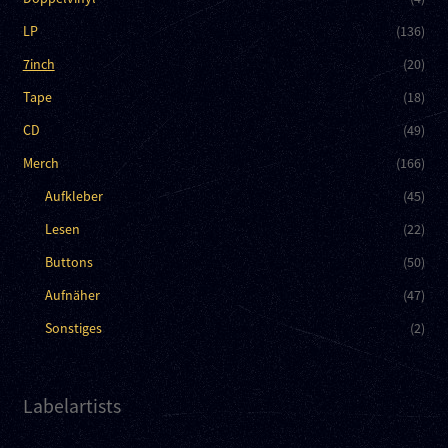
LP
(136)
7inch
(20)
Tape
(18)
CD
(49)
Merch
(166)
Aufkleber
(45)
Lesen
(22)
Buttons
(50)
Aufnäher
(47)
Sonstiges
(2)
Labelartists