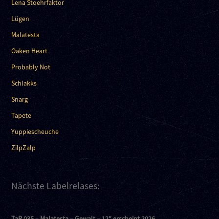
Lena Stoehrfaktor
Lügen
Malatesta
Oaken Heart
Probably Not
Schlakks
Snarg
Tapete
Yuppiescheuche
ZilpZalp
Nächste Labelrelases:
TaR 035 – Malatesta – Gewalt – 12″ erscheint 2026