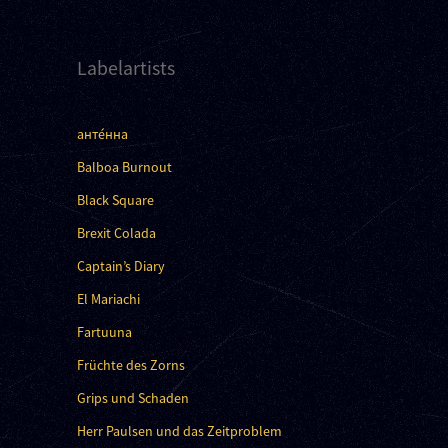
Labelartists
анте́нна
Balboa Burnout
Black Square
Brexit Colada
Captain’s Diary
El Mariachi
Fartuuna
Früchte des Zorns
Grips und Schaden
Herr Paulsen und das Zeitproblem