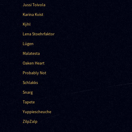
Jussi Toivola
Karina Kvist
Kÿhl
Lena Stoehrfaktor
Lügen
Malatesta
Oaken Heart
Probably Not
Schlakks
Snarg
Tapete
Yuppiescheuche
ZilpZalp