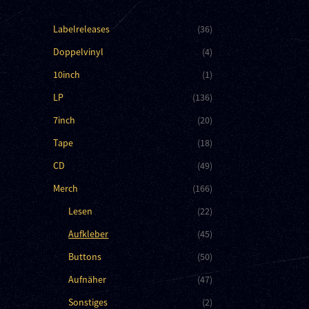
Labelreleases
(36)
Doppelvinyl
(4)
10inch
(1)
LP
(136)
7inch
(20)
Tape
(18)
CD
(49)
Merch
(166)
Lesen
(22)
Aufkleber
(45)
Buttons
(50)
Aufnäher
(47)
Sonstiges
(2)