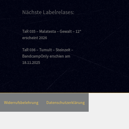
Nächste Labelrelases:
TaR 035 – Malatesta – Gewalt – 12″
erscheint 2026
TaR 036 – Tumult – Steinzeit –
BandcampOnly erschien am
18.11.2025
Widerrufsbelehrung
Datenschutzerklärung