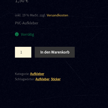
1,50
€
inkl. 19 % MwSt.
zzgl.
Versandkosten
PVC-Aufkleber
Vorrätig
Stop
In den Warenkorb
Vivisection
Menge
Kategorie:
Aufkleber
Schlagwörter:
Aufkleber
,
Sticker