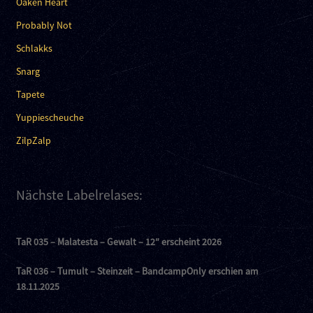
Oaken Heart
Probably Not
Schlakks
Snarg
Tapete
Yuppiescheuche
ZilpZalp
Nächste Labelrelases:
TaR 035 – Malatesta – Gewalt – 12″ erscheint 2026
TaR 036 – Tumult – Steinzeit – BandcampOnly erschien am
18.11.2025