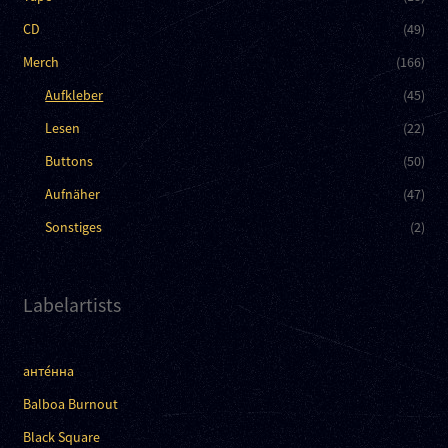
CD
(49)
Merch
(166)
Aufkleber
(45)
Lesen
(22)
Buttons
(50)
Aufnäher
(47)
Sonstiges
(2)
Labelartists
анте́нна
Balboa Burnout
Black Square