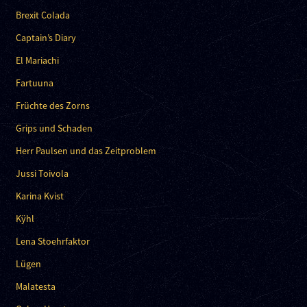
Brexit Colada
Captain’s Diary
El Mariachi
Fartuuna
Früchte des Zorns
Grips und Schaden
Herr Paulsen und das Zeitproblem
Jussi Toivola
Karina Kvist
Kÿhl
Lena Stoehrfaktor
Lügen
Malatesta