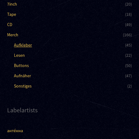
7inch
(20)
Tape
(18)
CD
(49)
Merch
(166)
Aufkleber
(45)
Lesen
(22)
Buttons
(50)
Aufnäher
(47)
Sonstiges
(2)
Labelartists
анте́нна