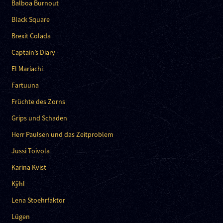
Balboa Burnout
Black Square
Brexit Colada
Captain’s Diary
El Mariachi
Fartuuna
Früchte des Zorns
Grips und Schaden
Herr Paulsen und das Zeitproblem
Jussi Toivola
Karina Kvist
Kÿhl
Lena Stoehrfaktor
Lügen