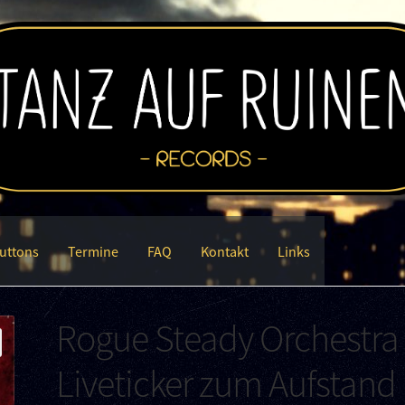
uttons
Termine
FAQ
Kontakt
Links
Rogue Steady Orchestra
Liveticker zum Aufstand