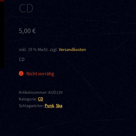
CD
5,00
€
inkl. 19 % MwSt.
zzgl.
Versandkosten
CD
Nicht vorrätig
Artikelnummer:
AUD139
Kategorie:
CD
Schlagwörter:
Punk
,
Ska