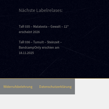
Nächste Labelrelases:
TaR 035 – Malatesta – Gewalt – 12″
erscheint 2026
TaR 036 – Tumult – Steinzeit –
BandcampOnly erschien am
18.11.2025
Widerrufsbelehrung
Datenschutzerklärung