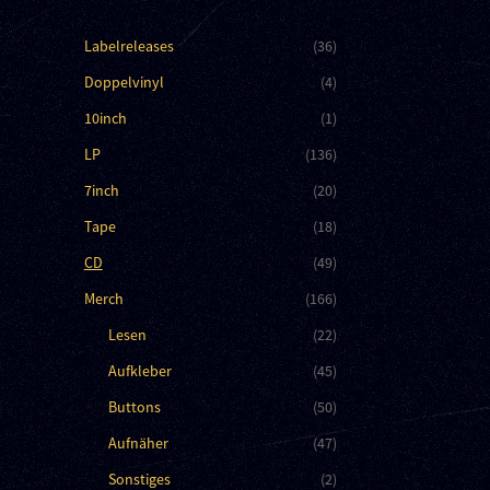
Labelreleases
(36)
Doppelvinyl
(4)
10inch
(1)
LP
(136)
7inch
(20)
Tape
(18)
CD
(49)
Merch
(166)
Lesen
(22)
Aufkleber
(45)
Buttons
(50)
Aufnäher
(47)
Sonstiges
(2)