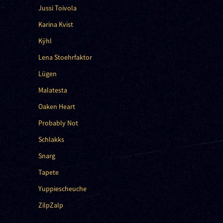
Jussi Toivola
Karina Kvist
Kÿhl
Lena Stoehrfaktor
Lügen
Malatesta
Oaken Heart
Probably Not
Schlakks
Snarg
Tapete
Yuppiescheuche
ZilpZalp