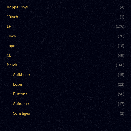
Doppelvinyl
(4)
10inch
(1)
LP
(136)
7inch
(20)
Tape
(18)
CD
(49)
Merch
(166)
Aufkleber
(45)
Lesen
(22)
Buttons
(50)
Aufnäher
(47)
Sonstiges
(2)