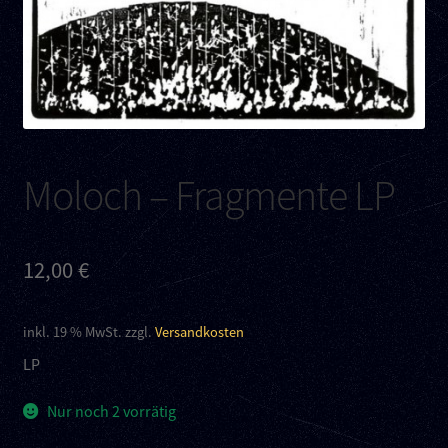
Kontakt
Links
Moloch – Fragmente LP
12,00
€
inkl. 19 % MwSt.
zzgl.
Versandkosten
LP
Nur noch 2 vorrätig