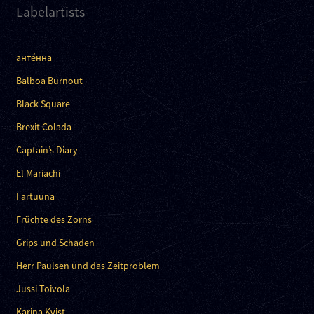
Labelartists
анте́нна
Balboa Burnout
Black Square
Brexit Colada
Captain’s Diary
El Mariachi
Fartuuna
Früchte des Zorns
Grips und Schaden
Herr Paulsen und das Zeitproblem
Jussi Toivola
Karina Kvist