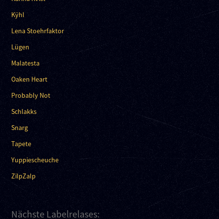
Kÿhl
Lena Stoehrfaktor
Lügen
Malatesta
Oaken Heart
Probably Not
Schlakks
Snarg
Tapete
Yuppiescheuche
ZilpZalp
Nächste Labelrelases: