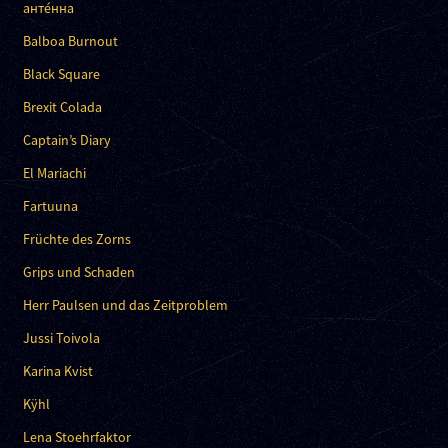
анте́нна
Balboa Burnout
Black Square
Brexit Colada
Captain’s Diary
El Mariachi
Fartuuna
Früchte des Zorns
Grips und Schaden
Herr Paulsen und das Zeitproblem
Jussi Toivola
Karina Kvist
Kÿhl
Lena Stoehrfaktor