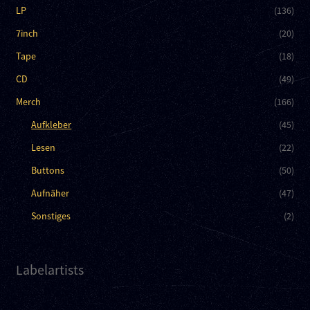
LP
(136)
7inch
(20)
Tape
(18)
CD
(49)
Merch
(166)
Aufkleber
(45)
Lesen
(22)
Buttons
(50)
Aufnäher
(47)
Sonstiges
(2)
Labelartists