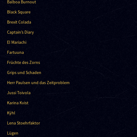
Balboa Burnout
Black Square
Brexit Colada
Captain’s Diary
El Mariachi
Fartuuna
Früchte des Zorns
Grips und Schaden
Herr Paulsen und das Zeitproblem
Jussi Toivola
Karina Kvist
Kÿhl
Lena Stoehrfaktor
Lügen