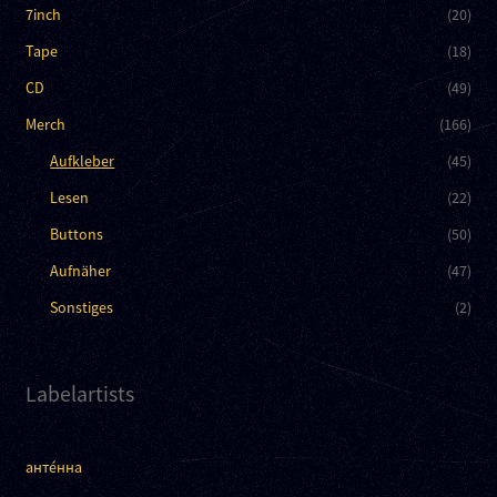
7inch
(20)
Tape
(18)
CD
(49)
Merch
(166)
Aufkleber
(45)
Lesen
(22)
Buttons
(50)
Aufnäher
(47)
Sonstiges
(2)
Labelartists
анте́нна