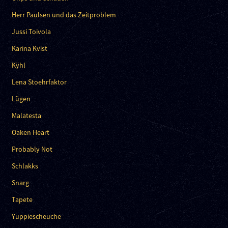
Herr Paulsen und das Zeitproblem
Jussi Toivola
Karina Kvist
Kÿhl
Lena Stoehrfaktor
Lügen
Malatesta
Oaken Heart
Probably Not
Schlakks
Snarg
Tapete
Yuppiescheuche