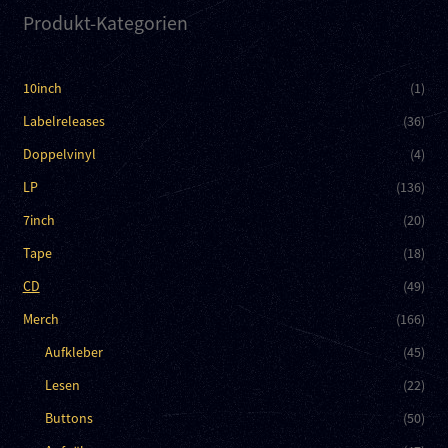
Produkt-Kategorien
10inch
(1)
Labelreleases
(36)
Doppelvinyl
(4)
LP
(136)
7inch
(20)
Tape
(18)
CD
(49)
Merch
(166)
Aufkleber
(45)
Lesen
(22)
Buttons
(50)