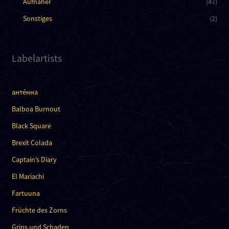
Aufnäher
(47)
Sonstiges
(2)
Labelartists
анте́нна
Balboa Burnout
Black Square
Brexit Colada
Captain’s Diary
El Mariachi
Fartuuna
Früchte des Zorns
Grips und Schaden