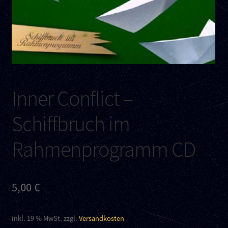
Kontakt
Links
Inner Conflict –
Schiffbruch im
Rahmenprogramm CD
5,00
€
inkl. 19 % MwSt.
zzgl.
Versandkosten