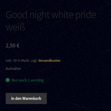
Kontakt
Good night white pride
Links
weiß
2,50
€
inkl. 19 % MwSt.
zzgl.
Versandkosten
Aufnäher
Nur noch 1 vorrätig
Good
In den Warenkorb
night
white