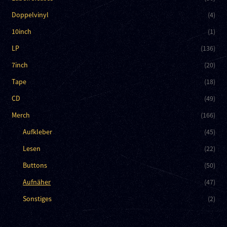
Doppelvinyl
(4)
10inch
(1)
LP
(136)
7inch
(20)
Tape
(18)
CD
(49)
Merch
(166)
Aufkleber
(45)
Lesen
(22)
Buttons
(50)
Aufnäher
(47)
Sonstiges
(2)