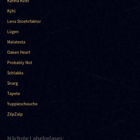
Karina Kvist
Kÿhl
Lena Stoehrfaktor
Lügen
Malatesta
Oaken Heart
Probably Not
Schlakks
Snarg
Tapete
Yuppiescheuche
ZilpZalp
Nächste Labelrelases: