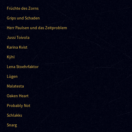
Früchte des Zorns
Grips und Schaden
Herr Paulsen und das Zeitproblem
Jussi Toivola
Karina Kvist
Kÿhl
Lena Stoehrfaktor
Lügen
Malatesta
Oaken Heart
Probably Not
Schlakks
Snarg