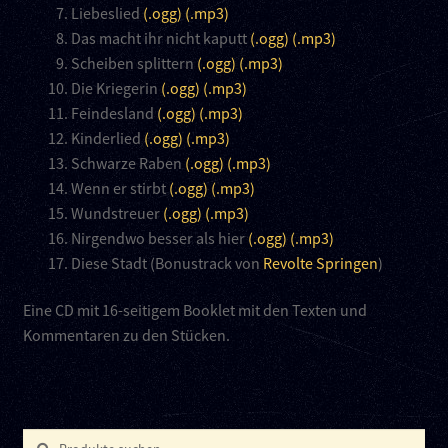
Liebeslied
(.ogg)
(.mp3)
Das macht ihr nicht kaputt
(.ogg)
(.mp3)
Scheiben splittern
(.ogg)
(.mp3)
Die Kriegerin
(.ogg)
(.mp3)
Feindesland
(.ogg)
(.mp3)
Kinderlied
(.ogg)
(.mp3)
Schwarze Raben
(.ogg)
(.mp3)
Wenn er stirbt
(.ogg)
(.mp3)
Wundstreuer
(.ogg)
(.mp3)
Nirgendwo besser als hier
(.ogg)
(.mp3)
Diese Stadt (Bonustrack von
Revolte Springen
)
Eine CD mit 16-seitigem Booklet mit den Texten und
Kommentaren zu den Stücken.
Suchen
Suchen