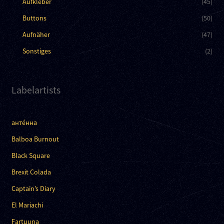
Aufkleber
(45)
Buttons
(50)
Aufnäher
(47)
Sonstiges
(2)
Labelartists
анте́нна
Balboa Burnout
Black Square
Brexit Colada
Captain’s Diary
El Mariachi
Fartuuna