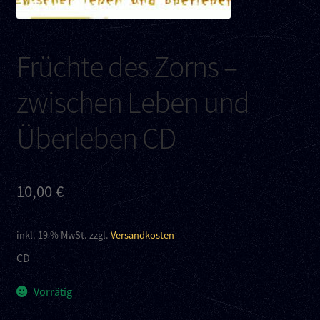
Kontakt
Links
Früchte des Zorns –
zwischen Leben und
Überleben CD
10,00
€
inkl. 19 % MwSt.
zzgl.
Versandkosten
CD
Vorrätig