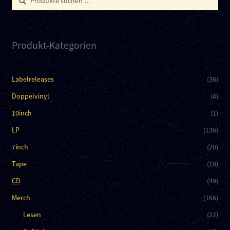
nach:
Produkt-Kategorien
Labelreleases
(36)
Doppelvinyl
(4)
10inch
(1)
LP
(136)
7inch
(20)
Tape
(18)
CD
(49)
Merch
(166)
Lesen
(22)