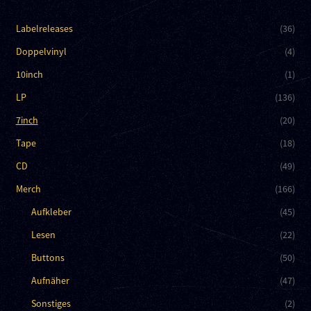
Labelreleases
(36)
Doppelvinyl
(4)
10inch
(1)
LP
(136)
7inch
(20)
Tape
(18)
CD
(49)
Merch
(166)
Aufkleber
(45)
Lesen
(22)
Buttons
(50)
Aufnäher
(47)
Sonstiges
(2)