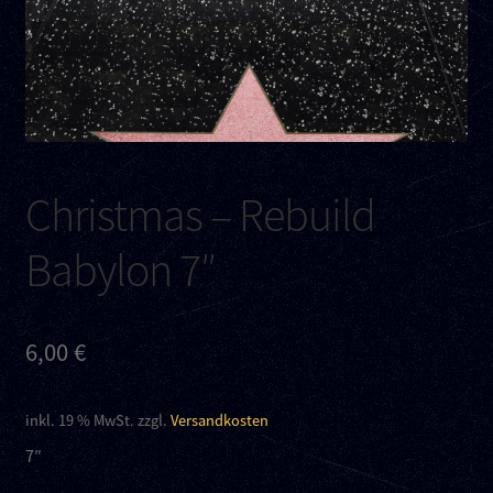
Kontakt
Links
Christmas – Rebuild
Babylon 7″
6,00
€
inkl. 19 % MwSt.
zzgl.
Versandkosten
7″