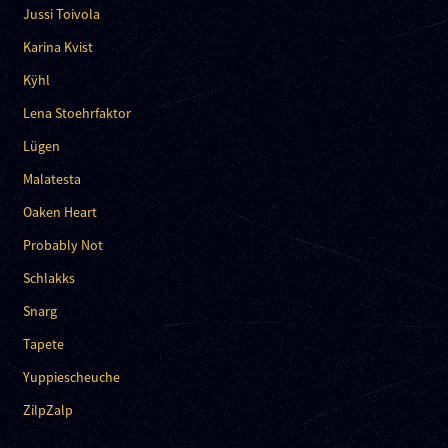
Jussi Toivola
Karina Kvist
Kÿhl
Lena Stoehrfaktor
Lügen
Malatesta
Oaken Heart
Probably Not
Schlakks
Snarg
Tapete
Yuppiescheuche
ZilpZalp