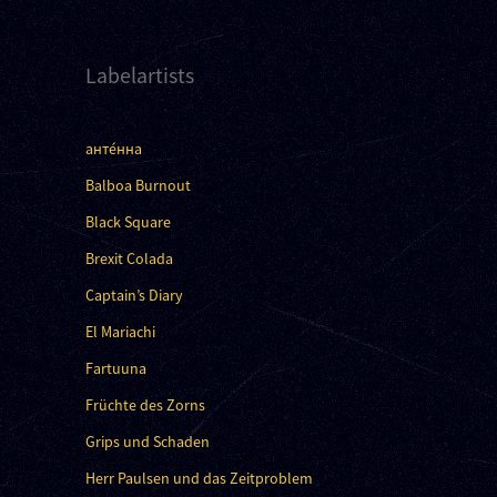
Labelartists
анте́нна
Balboa Burnout
Black Square
Brexit Colada
Captain’s Diary
El Mariachi
Fartuuna
Früchte des Zorns
Grips und Schaden
Herr Paulsen und das Zeitproblem