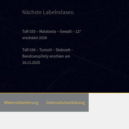
Nächste Labelrelases:
TaR 035 – Malatesta – Gewalt – 12″
erscheint 2026
TaR 036 – Tumult – Steinzeit –
BandcampOnly erschien am
18.11.2025
Widerrufsbelehrung
Datenschutzerklärung