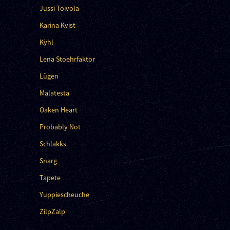
Jussi Toivola
Karina Kvist
Kÿhl
Lena Stoehrfaktor
Lügen
Malatesta
Oaken Heart
Probably Not
Schlakks
Snarg
Tapete
Yuppiescheuche
ZilpZalp