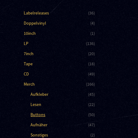
Labelreleases
(36)
Doppelvinyl
(4)
10inch
(1)
LP
(136)
7inch
(20)
Tape
(18)
CD
(49)
Merch
(166)
Aufkleber
(45)
Lesen
(22)
Buttons
(50)
Aufnäher
(47)
Sonstiges
(2)