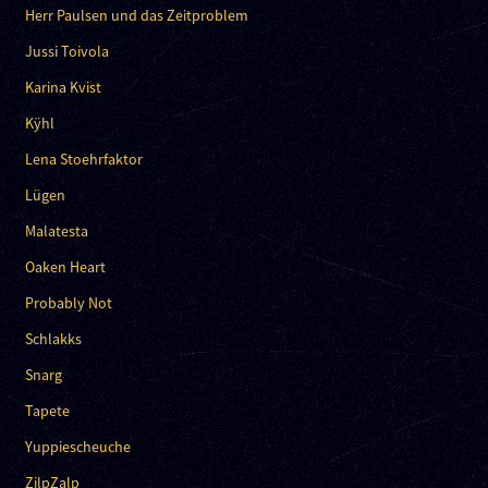
Herr Paulsen und das Zeitproblem
Jussi Toivola
Karina Kvist
Kÿhl
Lena Stoehrfaktor
Lügen
Malatesta
Oaken Heart
Probably Not
Schlakks
Snarg
Tapete
Yuppiescheuche
ZilpZalp