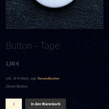
Kontakt
Links
Button – Tape
1,00
€
inkl. 19 % MwSt.
zzgl.
Versandkosten
25mm Button
Button
In den Warenkorb
–