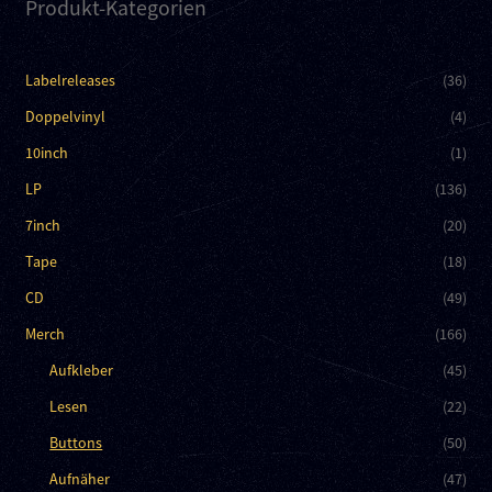
Produkt-Kategorien
Labelreleases
(36)
Doppelvinyl
(4)
10inch
(1)
LP
(136)
7inch
(20)
Tape
(18)
CD
(49)
Merch
(166)
Aufkleber
(45)
Lesen
(22)
Buttons
(50)
Aufnäher
(47)