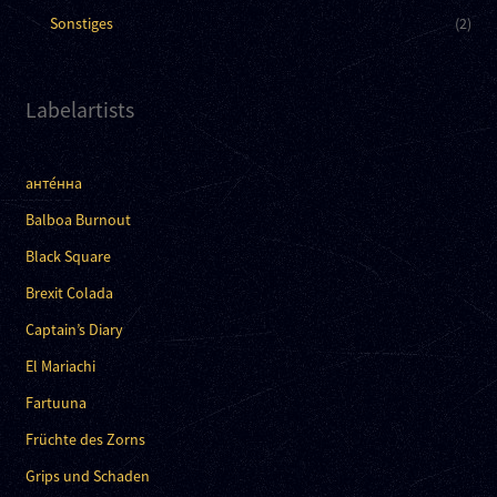
Sonstiges
(2)
Labelartists
анте́нна
Balboa Burnout
Black Square
Brexit Colada
Captain’s Diary
El Mariachi
Fartuuna
Früchte des Zorns
Grips und Schaden