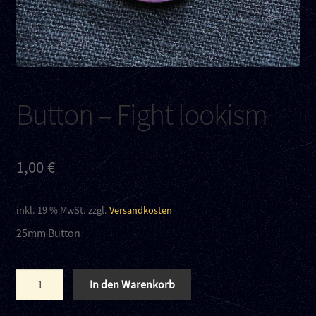
Kontakt
Links
Button – Fight lookism
1,00
€
inkl. 19 % MwSt.
zzgl.
Versandkosten
25mm Button
Button
In den Warenkorb
–
Fight