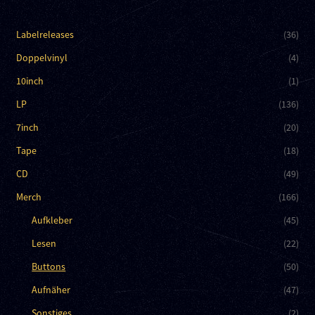
Labelreleases
(36)
Doppelvinyl
(4)
10inch
(1)
LP
(136)
7inch
(20)
Tape
(18)
CD
(49)
Merch
(166)
Aufkleber
(45)
Lesen
(22)
Buttons
(50)
Aufnäher
(47)
Sonstiges
(2)