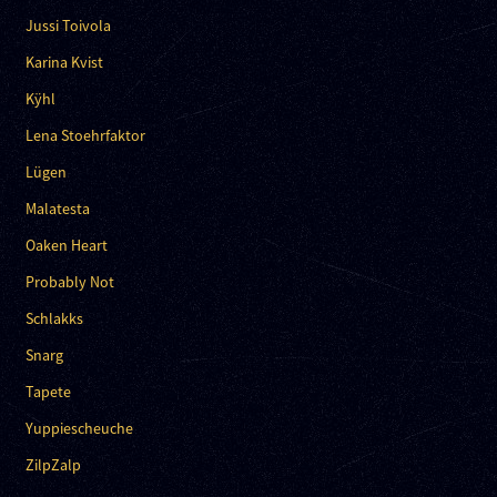
Jussi Toivola
Karina Kvist
Kÿhl
Lena Stoehrfaktor
Lügen
Malatesta
Oaken Heart
Probably Not
Schlakks
Snarg
Tapete
Yuppiescheuche
ZilpZalp