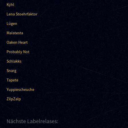
Kÿhl
Lena Stoehrfaktor
Lügen
Malatesta
Oaken Heart
Probably Not
Schlakks
Snarg
Tapete
Yuppiescheuche
ZilpZalp
Nächste Labelrelases: