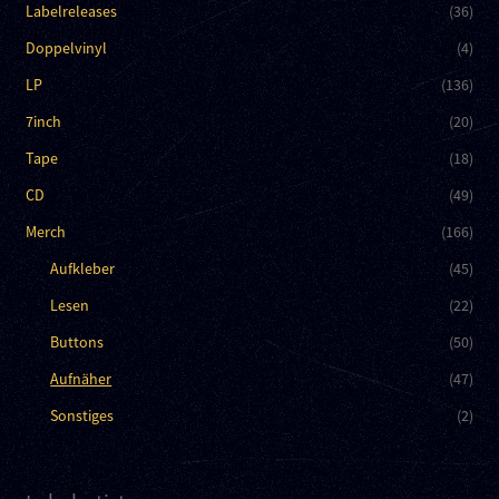
Labelreleases
(36)
Doppelvinyl
(4)
LP
(136)
7inch
(20)
Tape
(18)
CD
(49)
Merch
(166)
Aufkleber
(45)
Lesen
(22)
Buttons
(50)
Aufnäher
(47)
Sonstiges
(2)