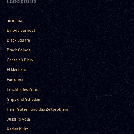
Labelartists
анте́нна
Balboa Burnout
Black Square
Brexit Colada
Captain’s Diary
El Mariachi
Fartuuna
Früchte des Zorns
Grips und Schaden
Herr Paulsen und das Zeitproblem
Jussi Toivola
Karina Kvist