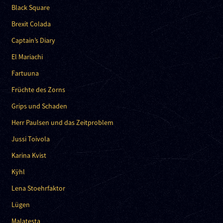
Black Square
Brexit Colada
Captain’s Diary
El Mariachi
Fartuuna
Früchte des Zorns
Grips und Schaden
Herr Paulsen und das Zeitproblem
Jussi Toivola
Karina Kvist
Kÿhl
Lena Stoehrfaktor
Lügen
Malatesta