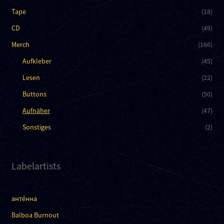
Tape
(18)
CD
(49)
Merch
(166)
Aufkleber
(45)
Lesen
(22)
Buttons
(50)
Aufnäher
(47)
Sonstiges
(2)
Labelartists
анте́нна
Balboa Burnout