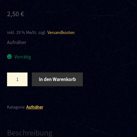
Kontakt
2,50
€
Links
inkl. 19 % MwSt.
zzgl.
Versandkosten
Aufnäher
Vorrätig
Black
In den Warenkorb
Flag
Menge
Kategorie:
Aufnäher
Beschreibung