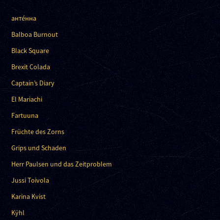
анте́нна
Balboa Burnout
Black Square
Brexit Colada
Captain’s Diary
El Mariachi
Fartuuna
Früchte des Zorns
Grips und Schaden
Herr Paulsen und das Zeitproblem
Jussi Toivola
Karina Kvist
Kÿhl