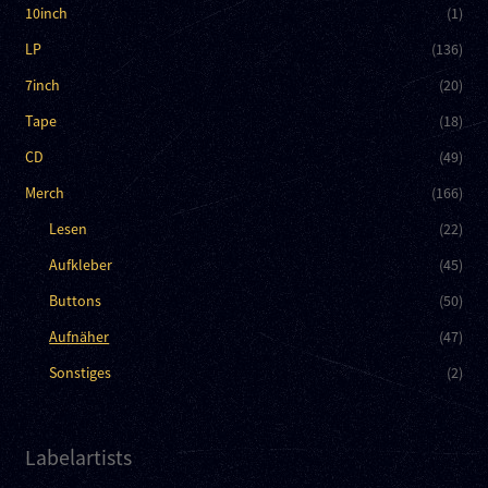
10inch
(1)
LP
(136)
7inch
(20)
Tape
(18)
CD
(49)
Merch
(166)
Lesen
(22)
Aufkleber
(45)
Buttons
(50)
Aufnäher
(47)
Sonstiges
(2)
Labelartists