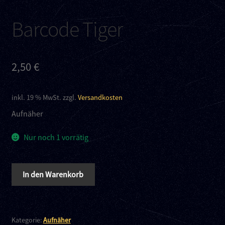
Kontakt
Barcode Tiger
Links
2,50
€
inkl. 19 % MwSt.
zzgl.
Versandkosten
Aufnäher
Nur noch 1 vorrätig
Barcode
In den Warenkorb
Tiger
Menge
Kategorie:
Aufnäher