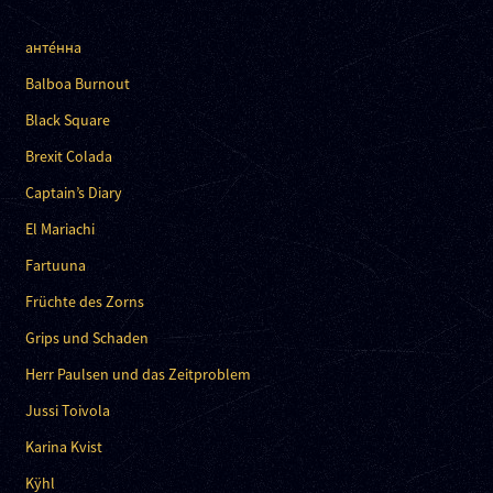
анте́нна
Balboa Burnout
Black Square
Brexit Colada
Captain’s Diary
El Mariachi
Fartuuna
Früchte des Zorns
Grips und Schaden
Herr Paulsen und das Zeitproblem
Jussi Toivola
Karina Kvist
Kÿhl