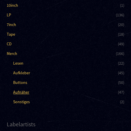
10inch
(1)
LP
(136)
7inch
(20)
Tape
(18)
CD
(49)
Merch
(166)
Lesen
(22)
Aufkleber
(45)
Buttons
(50)
Aufnäher
(47)
Sonstiges
(2)
Labelartists