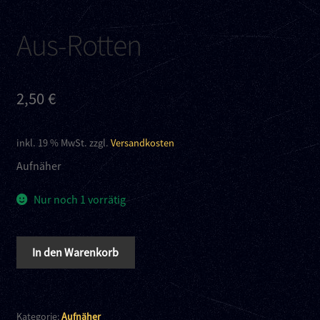
Kontakt
Aus-Rotten
Links
2,50
€
inkl. 19 % MwSt.
zzgl.
Versandkosten
Aufnäher
Nur noch 1 vorrätig
Aus-
In den Warenkorb
Rotten
Menge
Kategorie:
Aufnäher