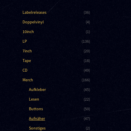
Labelreleases
(36)
Doppelvinyl
(4)
10inch
(1)
LP
(136)
7inch
(20)
Tape
(18)
CD
(49)
Merch
(166)
Aufkleber
(45)
Lesen
(22)
Buttons
(50)
Aufnäher
(47)
Sonstiges
(2)