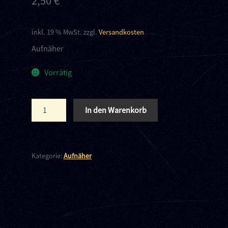
2,50
€
inkl. 19 % MwSt.
zzgl.
Versandkosten
Aufnäher
Vorrätig
Animal
In den Warenkorb
Liberation
Menge
Kategorie:
Aufnäher