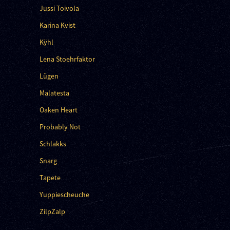
Jussi Toivola
Karina Kvist
Kÿhl
Lena Stoehrfaktor
Lügen
Malatesta
Oaken Heart
Probably Not
Schlakks
Snarg
Tapete
Yuppiescheuche
ZilpZalp