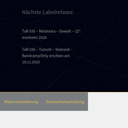
Nächste Labelrelases:
TaR 035 – Malatesta – Gewalt – 12″
erscheint 2026
TaR 036 – Tumult – Steinzeit –
BandcampOnly erschien am
18.11.2025
Widerrufsbelehrung
Datenschutzerklärung