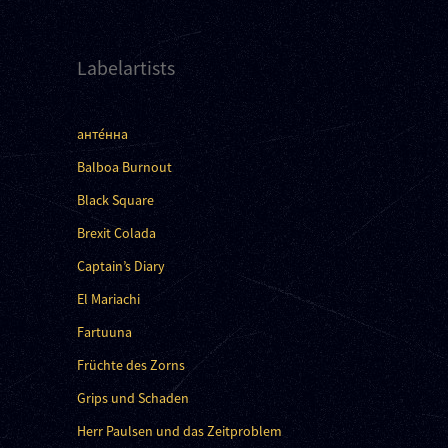
Labelartists
анте́нна
Balboa Burnout
Black Square
Brexit Colada
Captain’s Diary
El Mariachi
Fartuuna
Früchte des Zorns
Grips und Schaden
Herr Paulsen und das Zeitproblem