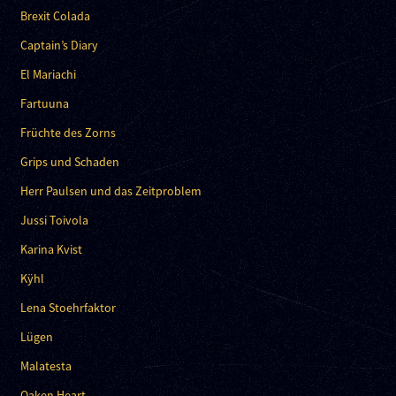
Brexit Colada
Captain’s Diary
El Mariachi
Fartuuna
Früchte des Zorns
Grips und Schaden
Herr Paulsen und das Zeitproblem
Jussi Toivola
Karina Kvist
Kÿhl
Lena Stoehrfaktor
Lügen
Malatesta
Oaken Heart