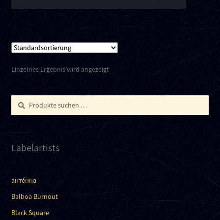
Einzelnes Ergebnis wird angezeigt
Suchen
Suchen
nach:
Labelartists
анте́нна
Balboa Burnout
Black Square