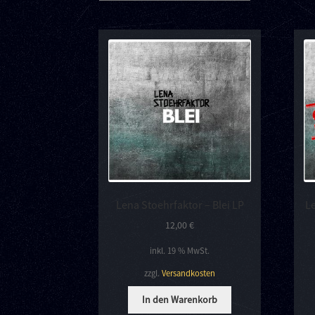
Lena Stoehrfaktor – Blei LP
Le
12,00
€
inkl. 19 % MwSt.
zzgl.
Versandkosten
In den Warenkorb