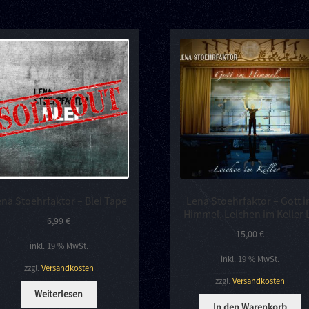
na Stoehrfaktor – Blei Tape
Lena Stoehrfaktor – Gott 
Himmel, Leichen im Keller 
6,99
€
15,00
€
inkl. 19 % MwSt.
inkl. 19 % MwSt.
zzgl.
Versandkosten
zzgl.
Versandkosten
Weiterlesen
In den Warenkorb