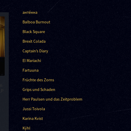
анте́нна
Balboa Burnout
Black Square
Brexit Colada
Captain’s Diary
El Mariachi
Fartuuna
Früchte des Zorns
im
Grips und Schaden
LP
Herr Paulsen und das Zeitproblem
Jussi Toivola
Karina Kvist
Kÿhl