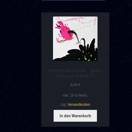
Kommando zurück – Space
from out of Back 7″
6,50
€
inkl. 19 % MwSt.
zzgl.
Versandkosten
In den Warenkorb