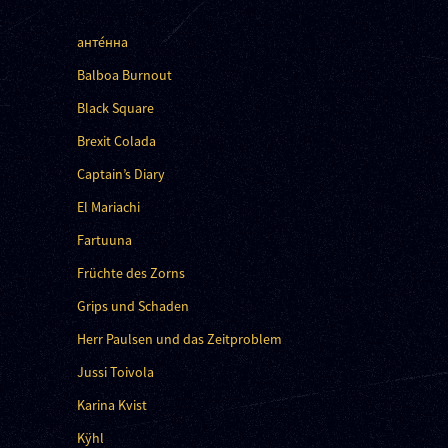
анте́нна
Balboa Burnout
Black Square
Brexit Colada
Captain’s Diary
El Mariachi
Fartuuna
Früchte des Zorns
Grips und Schaden
Herr Paulsen und das Zeitproblem
Jussi Toivola
Karina Kvist
Kÿhl