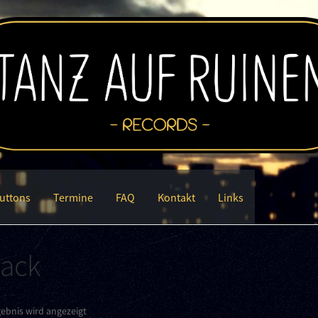
uttons
Termine
FAQ
Kontakt
Links
back
gebnis wird angezeigt