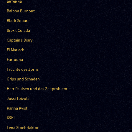
анте́нна
Balboa Burnout
Black Square
Brexit Colada
Captain’s Diary
El Mariachi
Fartuuna
Früchte des Zorns
Grips und Schaden
Herr Paulsen und das Zeitproblem
Jussi Toivola
Karina Kvist
Kÿhl
Lena Stoehrfaktor