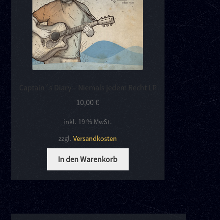
Kontakt
Links
Captain´s Diary – Niemals jedem Recht LP
10,00
€
inkl. 19 % MwSt.
zzgl.
Versandkosten
In den Warenkorb