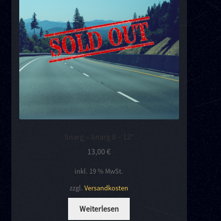
Kontakt
Links
Snarg – Snarg II – 12″
13,00
€
inkl. 19 % MwSt.
zzgl.
Versandkosten
Weiterlesen