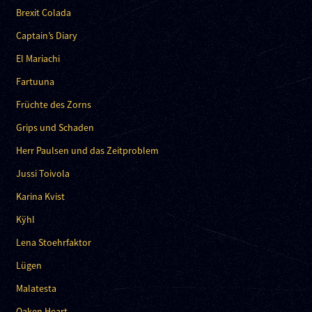
Brexit Colada
Captain’s Diary
El Mariachi
Fartuuna
Früchte des Zorns
Grips und Schaden
Herr Paulsen und das Zeitproblem
Jussi Toivola
Karina Kvist
Kÿhl
Lena Stoehrfaktor
Lügen
Malatesta
Oaken Heart