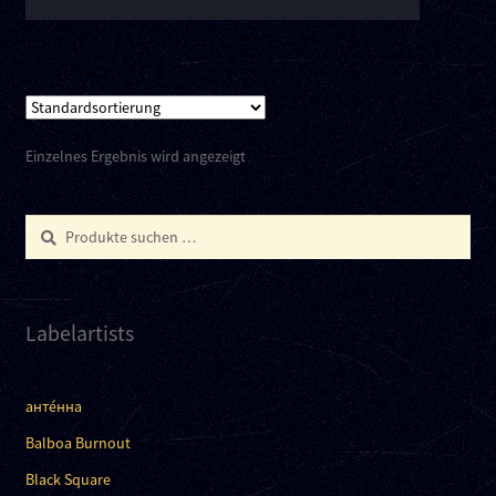
Einzelnes Ergebnis wird angezeigt
Suchen
Suchen
nach:
Labelartists
анте́нна
Balboa Burnout
Black Square