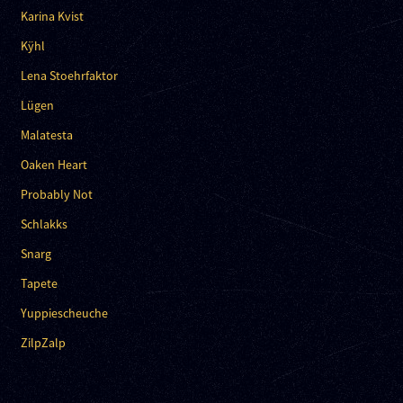
Karina Kvist
Kÿhl
Lena Stoehrfaktor
Lügen
Malatesta
Oaken Heart
Probably Not
Schlakks
Snarg
Tapete
Yuppiescheuche
ZilpZalp