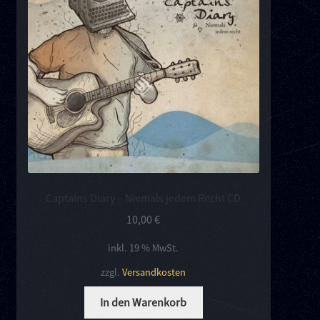
Kontakt
Links
Captains Diary – Niemals jedem Recht CD
10,00
€
inkl. 19 % MwSt.
zzgl.
Versandkosten
In den Warenkorb