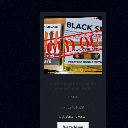
Black Square – Potatoes
gonna Potate TAPE
6,50
€
inkl. 19 % MwSt.
zzgl.
Versandkosten
Weiterlesen