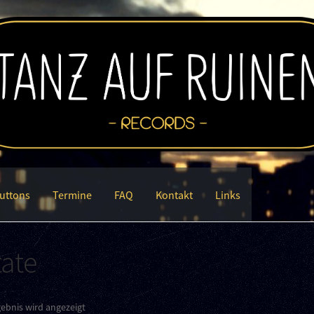
uttons
Termine
FAQ
Kontakt
Links
tate
gebnis wird angezeigt