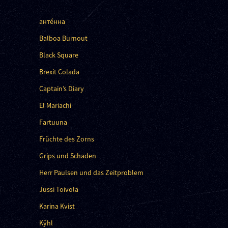
анте́нна
Balboa Burnout
Black Square
Brexit Colada
Captain’s Diary
El Mariachi
Fartuuna
Früchte des Zorns
Grips und Schaden
Herr Paulsen und das Zeitproblem
Jussi Toivola
Karina Kvist
Kÿhl